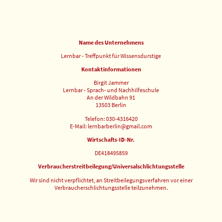
Name des Unternehmens
Lernbar - Treffpunkt für Wissensdurstige
Kontaktinformationen
Birgit Jammer
Lernbar - Sprach- und Nachhilfeschule
An der Wildbahn 91
13503 Berlin
Telefon: 030-4316420
E-Mail: lernbarberlin@gmail.com
Wirtschafts-ID-Nr.
DE418495859
Verbraucherstreitbeilegung/Universalschlichtungsstelle
Wir sind nicht verpflichtet, an Streitbeilegungsverfahren vor einer
Verbraucherschlichtungsstelle teilzunehmen.